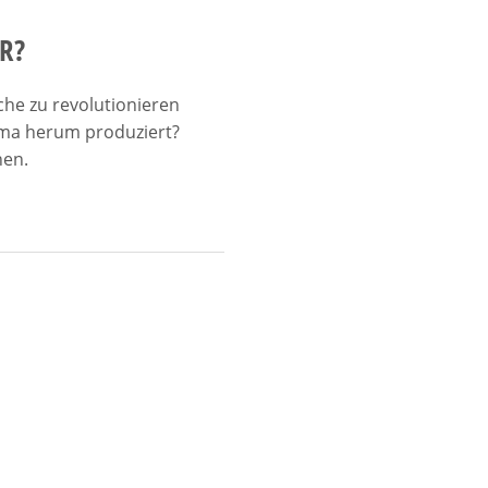
ER?
che zu revolutionieren
hema herum produziert?
hen.