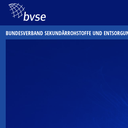
BUNDESVERBAND SEKUNDÄRROHSTOFFE UND ENTSORGU