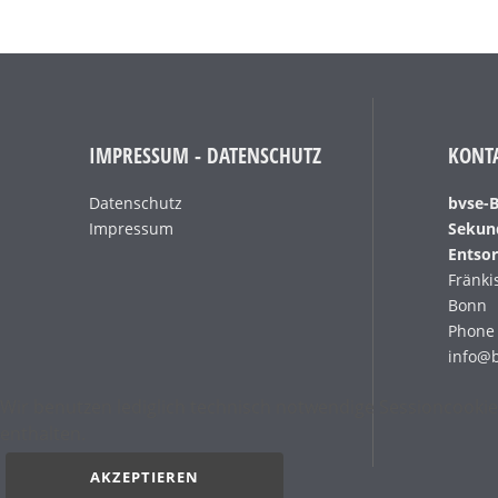
IMPRESSUM - DATENSCHUTZ
KONT
Datenschutz
bvse-
Impressum
Sekun
Entsor
Fränki
Bonn
Phone 
info@
Wir benutzen lediglich technisch notwendige Sessioncookie
enthalten.
AKZEPTIEREN