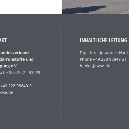
AKT
INHALTLICHE LEITUNG
Bundesverband
Dipl. Kfm. Johannes Han
därrohstoffe und
Phone +49 228 98849-21
gung e.V.
hanke@bvse.de
sche Straße 2 - 53229
+49 228 98849-0
bvse.de
s, die das einwandfreie Funktionieren der Internetseite g