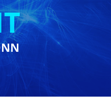
IT
ONN